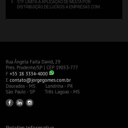
STF LIMITA A APLICAÇÃO DE MULTA POR
DISTRIBUIÇÃO DE LUCROS A EMPRESAS COM
DÉBITOS FEDERAIS: ANÁLISE DOS NOVOS CRITÉRIOS
Rua Ângela Faita David, 29
Pres. Prudente/SP | CEP 19053-777
F
+55 18 3334-4000
E
contato@jorgegomes.com.br
Dourados - MS Londrina - PR
São Paulo - SP Três Lagoas - MS
Boletim Informativo