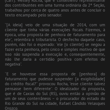
(Carf). Wesley Rocha, que é conselheiro representante
dos contribuintes em uma turma ordinária da 2ª Seção,
trabalhou por cerca de quatro anos antes de concluir o
texto encampado pelo senador.
“[A ideia] veio de uma situação de 2014, com um
cliente que tinha várias execuções fiscais. Fizemos, à
época, uma proposta de penhora de faturamento para
ele”, relembra o tributarista. O desfecho daquele caso,
porém, não foi o esperado: “ele [o cliente] se negou a
fazer esta penhora, pelo único e simples motivo de que
isso não suspendia a execução e, consequentemente,
não lhe daria a certidão positiva com efeitos de
negativa”.
“E se houvesse essa proposta de [penhora] do
faturamento que pudesse suspender [a exigibilidade]
do crédito fiscal?” provocou Rocha, “esse cliente talvez
pensasse bem diferente”. O idealizador da proposta,
que é de Caxias do Sul (RS), ouviu então a opinião de
um de seus conterrâneos – o procurador do estado do
Rio Grande do Sul na cidade, Rafael Cândido Velasques
Orozco.