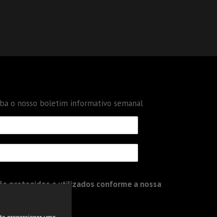
eba o nosso boletim informativo semanal
o protegidos e utilizados conforme a nossa