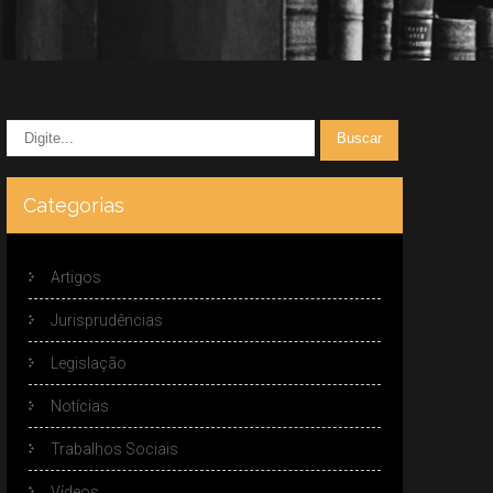
Categorias
Artigos
Jurisprudências
Legislação
Notícias
Trabalhos Sociais
Vídeos