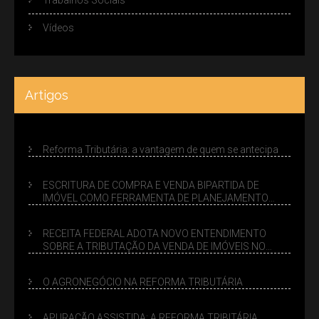
Vídeos
Artigos
Reforma Tributária: a vantagem de quem se antecipa
ESCRITURA DE COMPRA E VENDA BIPARTIDA DE
IMÓVEL COMO FERRAMENTA DE PLANEJAMENTO
SUCESSÓRIO
RECEITA FEDERAL ADOTA NOVO ENTENDIMENTO
SOBRE A TRIBUTAÇÃO DA VENDA DE IMÓVEIS NO
LUCRO PRESUMIDO
O AGRONEGÓCIO NA REFORMA TRIBUTÁRIA
APURAÇÃO ASSISTIDA: A REFORMA TRIBITÁRIA