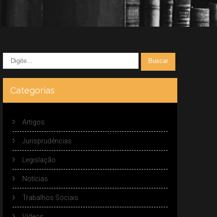
Categorias
Artigos
Jurisprudências
Legislação
Notícias
Trabalhos Sociais
Vídeos