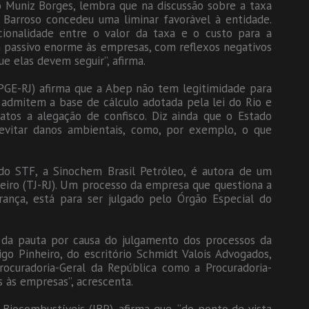
o Muniz Borges, lembra que na discussão sobre a taxa
 Barroso concedeu uma liminar favorável à entidade.
ionalidade entre o valor da taxa e o custo para a
um passivo enorme às empresas, com reflexos negativos
e elas devem seguir”, afirma.
(PGE-RJ) afirma que a Abep não tem legitimidade para
 admitem a base de cálculo adotada pela lei do Rio e
os a alegação de confisco. Diz ainda que o Estado
 evitar danos ambientais, como, por exemplo, o que
o STF, a Sinochem Brasil Petróleo, é autora de um
aneiro (TJ-RJ). Um processo da empresa que questiona a
brança, está para ser julgado pelo Órgão Especial do
o da pauta por causa do julgamento dos processos da
o Pinheiro, do escritório Schmidt Valois Advogados,
rocuradoria-Geral da República como a Procuradoria-
s às empresas”, acrescenta.