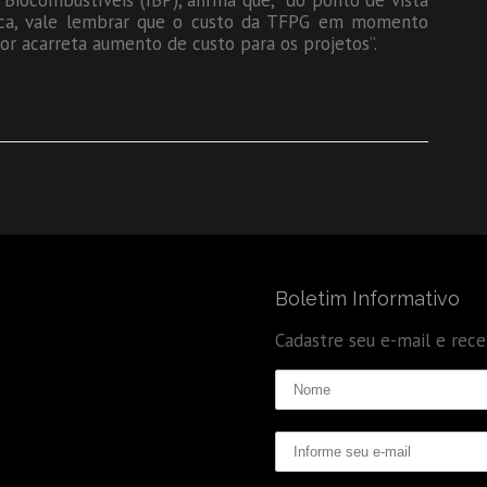
e Biocombustíveis (IBP), afirma que, “do ponto de vista
ídica, vale lembrar que o custo da TFPG em momento
lor acarreta aumento de custo para os projetos”.
Boletim Informativo
Cadastre seu e-mail e rec