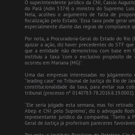
O superintendente jurídico da CNI, Cassio August
do Pará (Adin 5374) o ministro do Supremo Luis
Nela, acolheu o argumento de falta de proporc
fiscalização pelo Estado. “Essa taxa pode gerar 
especialmente diante das regras de compliance qu
Por nota, a Procuradoria-Geral do Estado do Rio 
ajuizar a ação, diz haver precedentes do STF que
que a entidade não demonstrou com base em fat
instituiu a taxa “com o exclusivo propósito de
ocorreu em Mariana (MG)”.
Uma das empresas interessadas no julgamento d
“leading case” no Tribunal de Justiça do Rio de J
constitucionalidade da taxa, para evitar sua co
tribunal (processo nº 0140783-78.2016.8.19.0001).
“Ele seria julgado esta semana, mas foi retirad
Abep e CNI pelo Supremo”, diz o advogado Rodrig
representante jurídico da companhia. “Tanto a P
Geral de Justiça já proferiram pareceres favorávei