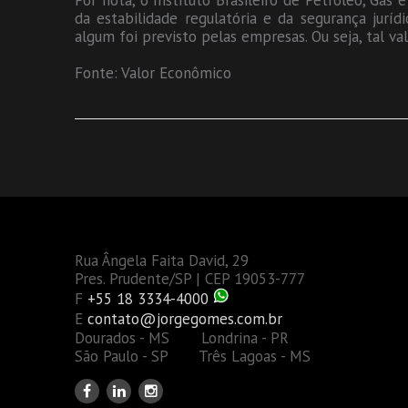
Por nota, o Instituto Brasileiro de Petróleo, Gás 
da estabilidade regulatória e da segurança jur
algum foi previsto pelas empresas. Ou seja, tal va
Fonte: Valor Econômico
Rua Ângela Faita David, 29
Pres. Prudente/SP | CEP 19053-777
F
+55 18 3334-4000
E
contato@jorgegomes.com.br
Dourados - MS Londrina - PR
São Paulo - SP Três Lagoas - MS