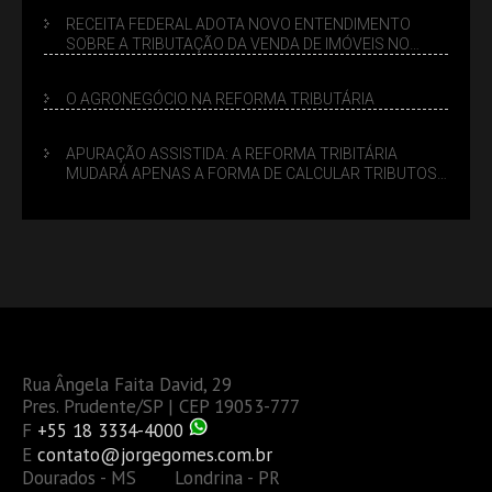
RECEITA FEDERAL ADOTA NOVO ENTENDIMENTO
SOBRE A TRIBUTAÇÃO DA VENDA DE IMÓVEIS NO
LUCRO PRESUMIDO
O AGRONEGÓCIO NA REFORMA TRIBUTÁRIA
APURAÇÃO ASSISTIDA: A REFORMA TRIBITÁRIA
MUDARÁ APENAS A FORMA DE CALCULAR TRIBUTOS
OU TAMBÉM A GESTÃO DE RISCOS DAS EMPRESAS?
Rua Ângela Faita David, 29
Pres. Prudente/SP | CEP 19053-777
F
+55 18 3334-4000
E
contato@jorgegomes.com.br
Dourados - MS Londrina - PR