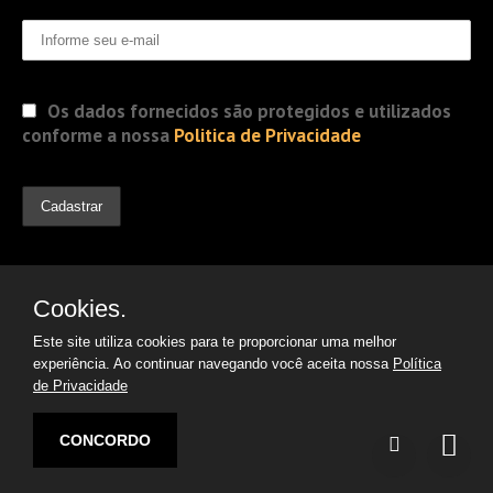
Os dados fornecidos são protegidos e utilizados
conforme a nossa
Politica de Privacidade
Cookies.
Este site utiliza cookies para te proporcionar uma melhor
experiência. Ao continuar navegando você aceita nossa
Política
de Privacidade
© 2019 Jorge Gomes
Advogados. Direitos Reservados
CONCORDO
Desenvolvido por:
Argon | Otimização de Sites