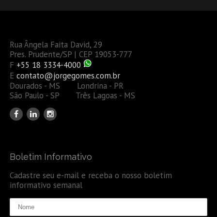
Rua Ângela Faita David, 29
Pres. Prudente/SP | CEP 19053-777
F
+55 18 3334-4000
E
contato@jorgegomes.com.br
Dourados - MS Londrina - PR
São Paulo - SP Três Lagoas - MS
Boletim Informativo
Cadastre seu e-mail e receba o nosso boletim
informativo semanal