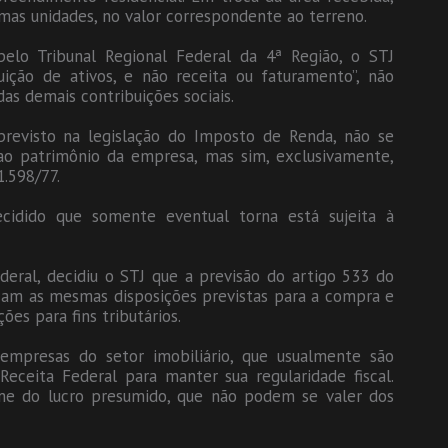
umas unidades, no valor correspondente ao terreno.
elo Tribunal Regional Federal da 4ª Região, o STJ
uição de ativos, e não receita ou faturamento”, não
as demais contribuições sociais.
previsto na legislação do Imposto de Renda, não se
 ao patrimônio da empresa, mas sim, exclusivamente,
1.598/77.
cidido que somente eventual torna está sujeita à
deral, decidiu o STJ que a previsão do artigo 533 do
icam as mesmas disposições previstas para a compra e
es para fins tributários.
empresas do setor imobiliário, que usualmente são
Receita Federal para manter sua regularidade fiscal.
me do lucro presumido, que não podem se valer dos