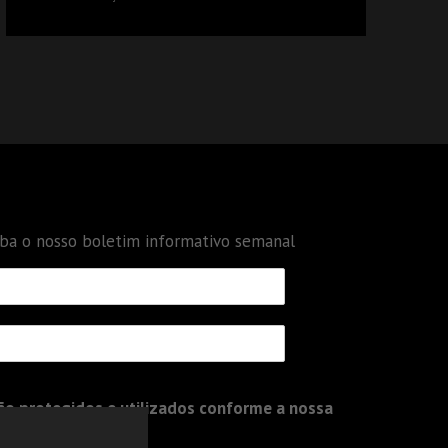
DÉBITOS FEDERAIS: ANÁLISE DOS NOVOS
CRITÉRIOS
eba o nosso boletim informativo semanal
o protegidos e utilizados conforme a nossa