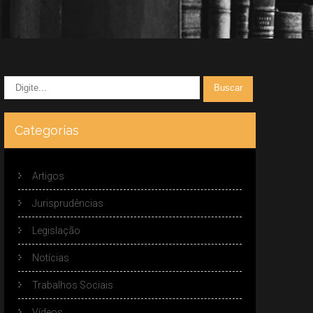
Categorias
Artigos
Jurisprudências
Legislação
Notícias
Trabalhos Sociais
Vídeos