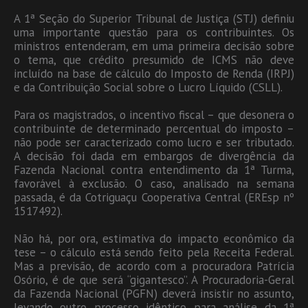
A 1ª Seção do Superior Tribunal de Justiça (STJ) definiu
uma importante questão para os contribuintes. Os
ministros entenderam, em uma primeira decisão sobre
o tema, que crédito presumido de ICMS não deve
incluído na base de cálculo do Imposto de Renda (IRPJ)
e da Contribuição Social sobre o Lucro Líquido (CSLL).
Para os magistrados, o incentivo fiscal – que desonera o
contribuinte de determinado percentual do imposto –
não pode ser caracterizado como lucro e ser tributado.
A decisão foi dada em embargos de divergência da
Fazenda Nacional contra entendimento da 1ª Turma,
favorável à exclusão. O caso, analisado na semana
passada, é da Cotriguaçu Cooperativa Central (EREsp nº
1517492).
Não há, por ora, estimativa do impacto econômico da
tese – o cálculo está sendo feito pela Receita Federal.
Mas a previsão, de acordo com a procuradora Patrícia
Osório, é de que será “gigantesco”. A Procuradoria-Geral
da Fazenda Nacional (PGFN) deverá insistir no assunto,
levando outro processo idêntico para análise da 1ª