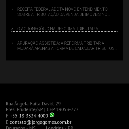
RECEITA FEDERAL ADOTA NOVO ENTENDIMENTO
SOBRE A TRIBUTAÇÃO DA VENDA DE IMÓVEIS NO
LUCRO PRESUMIDO
O AGRONEGÓCIO NA REFORMA TRIBUTÁRIA
APURAÇÃO ASSISTIDA: A REFORMA TRIBITÁRIA
MUDARÁ APENAS A FORMA DE CALCULAR TRIBUTOS
OU TAMBÉM A GESTÃO DE RISCOS DAS EMPRESAS?
Rua Ângela Faita David, 29
Pres. Prudente/SP | CEP 19053-777
F
+55 18 3334-4000
E
contato@jorgegomes.com.br
Dourados - MS Londrina - PR