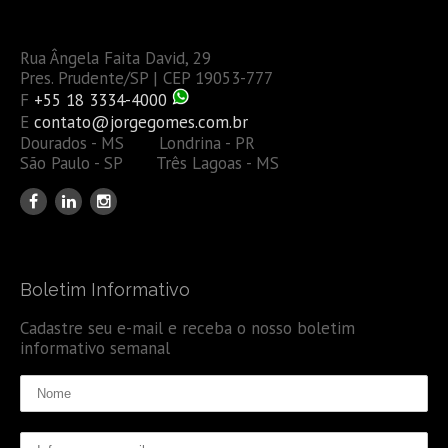
Rua Ângela Faita David, 29
Pres. Prudente/SP | CEP 19053-777
F
+55 18 3334-4000
E
contato@jorgegomes.com.br
Dourados - MS Londrina - PR
São Paulo - SP Três Lagoas - MS
Boletim Informativo
Cadastre seu e-mail e receba o nosso boletim
informativo semanal