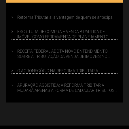
Reforma Tributária: a vantagem de quem se antecipa
ESCRITURA DE COMPRA E VENDA BIPARTIDA DE
IMÓVEL COMO FERRAMENTA DE PLANEJAMENTO
SUCESSÓRIO
RECEITA FEDERAL ADOTA NOVO ENTENDIMENTO
SOBRE A TRIBUTAÇÃO DA VENDA DE IMÓVEIS NO
LUCRO PRESUMIDO
O AGRONEGÓCIO NA REFORMA TRIBUTÁRIA
APURAÇÃO ASSISTIDA: A REFORMA TRIBITÁRIA
MUDARÁ APENAS A FORMA DE CALCULAR TRIBUTOS
OU TAMBÉM A GESTÃO DE RISCOS DAS EMPRESAS?