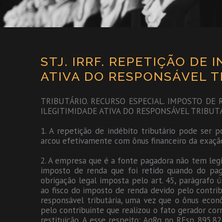
STJ. IRRF. REPETIÇÃO DE 
ATIVA DO RESPONSÁVEL T
TRIBUTÁRIO. RECURSO ESPECIAL. IMPOSTO DE 
ILEGITIMIDADE ATIVA DO RESPONSÁVEL TRIBUTÁ
1. A repetição de indébito tributário pode ser p
arcou efetivamente com ônus financeiro da exação.
2. A empresa que é a fonte pagadora não tem legi
imposto de renda que foi retido quando do pag
obrigação legal imposta pelo art. 45, parágrafo 
ao fisco do imposto de renda devido pelo contr
responsável tributária, uma vez que o ônus eco
pelo contribuinte que realizou o fato gerador cor
restituição. A esse respeito: AgRg no REsp 895.8