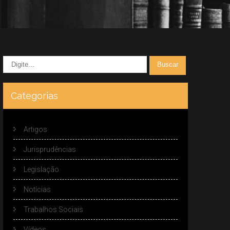
Categorias
Artigos
Jurisprudências
Legislação
Notícias
Trabalhos Sociais
Vídeos