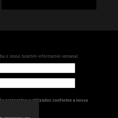
CALCULAR TRIBUTOS OU TAMBÉM A GESTÃO
DE RISCOS DAS EMPRESAS?
eba o nosso boletim informativo semanal
o protegidos e utilizados conforme a nossa