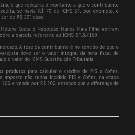
ria, o que reduziria o montante a que o contribuinte
a Receita, se havia R$ 70 de ICMS-ST, por exemplo, o
ser de R$ 30”, disse.
na Helena Costa e Napoleão Nunes Maia Filho abriram
 sobre a parcela referente ao ICMS-ST.&#160
mercado. A tese da contribuinte é no sentido de que o
arejista deve ser o valor integral da nota fiscal de
do o valor do ICMS-Substituição Tributária.
s produtos para calcular o crédito de PIS e Cofins,
e imposto não tenha incidido PIS e Cofins, na etapa
$ 100 e vende por R$ 200, entende que a diferença de