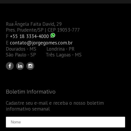
Rua Ângela Faita David, 29
Pres. Prudente/SP | CEP 19053-777
F
+55 18 3334-4000
E
contato@jorgegomes.com.br
Dourados - MS Londrina - PR
São Paulo - SP Três Lagoas - MS
Boletim Informativo
Cadastre seu e-mail e receba o nosso boletim
informativo semanal