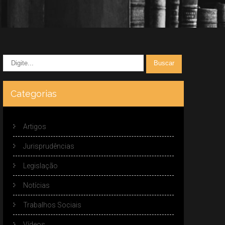
Categorias
Artigos
Jurisprudências
Legislação
Notícias
Trabalhos Sociais
Vídeos