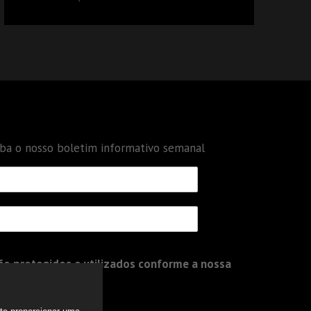
DÉBITOS FEDERAIS: ANÁLISE DOS NOVOS
CRITÉRIOS
eba o nosso boletim informativo semanal
o protegidos e utilizados conforme a nossa