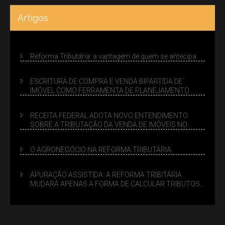
Artigos
Reforma Tributária: a vantagem de quem se antecipa
ESCRITURA DE COMPRA E VENDA BIPARTIDA DE
IMÓVEL COMO FERRAMENTA DE PLANEJAMENTO
SUCESSÓRIO
RECEITA FEDERAL ADOTA NOVO ENTENDIMENTO
SOBRE A TRIBUTAÇÃO DA VENDA DE IMÓVEIS NO
LUCRO PRESUMIDO
O AGRONEGÓCIO NA REFORMA TRIBUTÁRIA
APURAÇÃO ASSISTIDA: A REFORMA TRIBITÁRIA
MUDARÁ APENAS A FORMA DE CALCULAR TRIBUTOS
OU TAMBÉM A GESTÃO DE RISCOS DAS EMPRESAS?