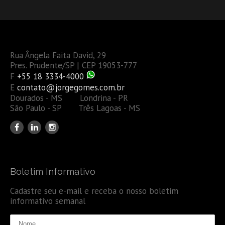
Rua Ângela Faita David, 29
Pres. Prudente/SP | CEP 19053-777
F
+55 18 3334-4000
E
contato@jorgegomes.com.br
Dourados - MS Londrina - PR
São Paulo - SP Três Lagoas - MS
Boletim Informativo
Cadastre seu e-mail e receba o nosso boletim
informativo semanal