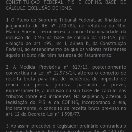
CONSTITUIÇÃO FEDERAL. PIS E COFINS. BASE DE
CÁLCULO. EXCLUSÃO DO ICMS.
1. O Pleno do Supremo Tribunal Federal, ao finalizar o
julgamento do RE nº 240.785, de relatoria do Min.
Marco Aurélio, reconheceu a inconstitucionalidade da
inclusão do ICMS na base de cálculo da COFINS, por
violação ao art. 195, inc. I, alínea b, da Constituição
Federal, ao entendimento de que os valores referentes
àquele tributo não têm natureza de faturamento.
2. A Medida Provisória nº 627/13, posteriormente
convertida na Lei nº 12.973/14, alterou o conceito de
receita bruta para fins de incidência do imposto de
renda da pessoa jurídica, passando a prever,
expressamente, a inclusão na sua base de cálculo dos
tributos sobre ela incidentes. Na sequência, alterou a
legislação do PIS e da COFINS, incorporando a ela,
indiretamente, o conceito de receita bruta previsto no
art. 12 do Decreto-Lei nº 1.598/77.
3. Ao assim proceder, o legislador ordinário contrariou o
que decidido pelo Pretório Excelso no RE nº 240.785,