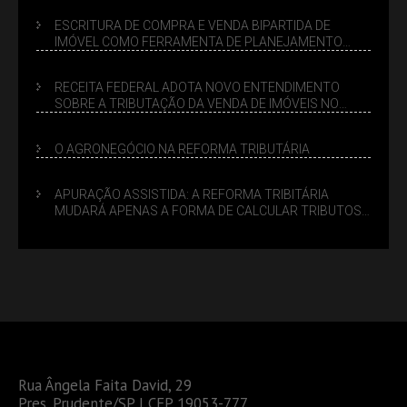
ESCRITURA DE COMPRA E VENDA BIPARTIDA DE
IMÓVEL COMO FERRAMENTA DE PLANEJAMENTO
SUCESSÓRIO
RECEITA FEDERAL ADOTA NOVO ENTENDIMENTO
SOBRE A TRIBUTAÇÃO DA VENDA DE IMÓVEIS NO
LUCRO PRESUMIDO
O AGRONEGÓCIO NA REFORMA TRIBUTÁRIA
APURAÇÃO ASSISTIDA: A REFORMA TRIBITÁRIA
MUDARÁ APENAS A FORMA DE CALCULAR TRIBUTOS
OU TAMBÉM A GESTÃO DE RISCOS DAS EMPRESAS?
Rua Ângela Faita David, 29
Pres. Prudente/SP | CEP 19053-777