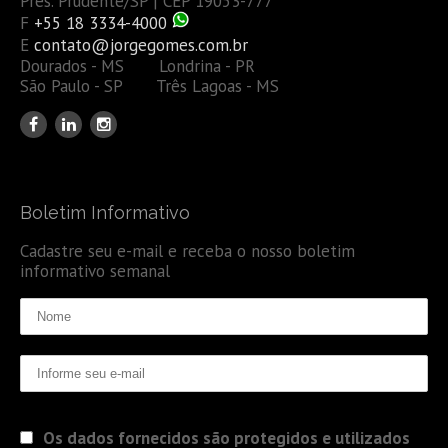
Pres. Prudente/SP | CEP 19053-777
F
+55 18 3334-4000
E
contato@jorgegomes.com.br
Dourados - MS Londrina - PR
São Paulo - SP Três Lagoas - MS
Boletim Informativo
Cadastre seu e-mail e receba o nosso boletim
informativo semanal
Os dados fornecidos são protegidos e utilizados