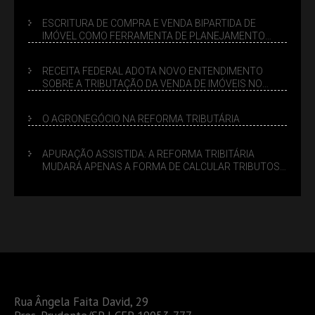
ESCRITURA DE COMPRA E VENDA BIPARTIDA DE
IMÓVEL COMO FERRAMENTA DE PLANEJAMENTO
SUCESSÓRIO
RECEITA FEDERAL ADOTA NOVO ENTENDIMENTO
SOBRE A TRIBUTAÇÃO DA VENDA DE IMÓVEIS NO
LUCRO PRESUMIDO
O AGRONEGÓCIO NA REFORMA TRIBUTÁRIA
APURAÇÃO ASSISTIDA: A REFORMA TRIBITÁRIA
MUDARÁ APENAS A FORMA DE CALCULAR TRIBUTOS
OU TAMBÉM A GESTÃO DE RISCOS DAS EMPRESAS?
Rua Ângela Faita David, 29