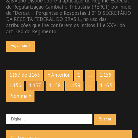
8)&#160 Dispõe sobre a aplicação do Regime Especial
de Regularização Cambial e Tributária (RERCT) por meio
do “Dercat – Perguntas e Respostas 1.0”. O SECRETÁRIO
DA RECEITA FEDERAL DO BRASIL, no uso das
atribuições que lhe conferem os incisos III e XXVI do
art. 280 do Regimento…
Veja mais ›
1157 de 1163
« Anterior
1
…
1.155
1.156
1.157
1.158
1.159
…
1.163
Próxima »
Categorias