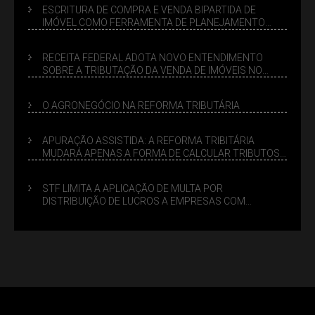
ESCRITURA DE COMPRA E VENDA BIPARTIDA DE
IMÓVEL COMO FERRAMENTA DE PLANEJAMENTO
SUCESSÓRIO
RECEITA FEDERAL ADOTA NOVO ENTENDIMENTO
SOBRE A TRIBUTAÇÃO DA VENDA DE IMÓVEIS NO
LUCRO PRESUMIDO
O AGRONEGÓCIO NA REFORMA TRIBUTÁRIA
APURAÇÃO ASSISTIDA: A REFORMA TRIBITÁRIA
MUDARÁ APENAS A FORMA DE CALCULAR TRIBUTOS
OU TAMBÉM A GESTÃO DE RISCOS DAS EMPRESAS?
STF LIMITA A APLICAÇÃO DE MULTA POR
DISTRIBUIÇÃO DE LUCROS A EMPRESAS COM
DÉBITOS FEDERAIS: ANÁLISE DOS NOVOS CRITÉRIOS