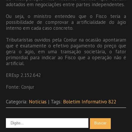
adotados em negociações entre partes independentes.
Ou seja, o ministro entendeu que o Fisco teria a
possibilidade de comprovar a artificialidade do ágio
interno em cada caso concreto.
Tributaristas ouvidos pela ConJur na ocasião apontaram
que é exatamente o efetivo pagamento do preço que
gera o ágio, em uma transação societária, o fator
primordial para indicar ao Fisco que a operação não é
artificial.
EREsp 2.152.642
Fonte: Conjur
Categoria:
Notícias
| Tags:
Boletim Informativo 822