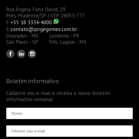
Rua Ângela Faita David, 29
Pres. Prudente/SP | CEP 19053-777
F
+55 18 3334-4000
E
contato@jorgegomes.com.br
Dourados - MS Londrina - PR
São Paulo - SP Três Lagoas - MS
Boletim Informativo
Cadastre seu e-mail e receba o nosso boletim
informativo semanal