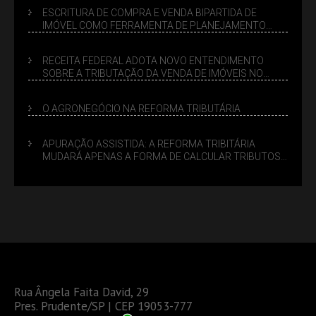
ESCRITURA DE COMPRA E VENDA BIPARTIDA DE
IMÓVEL COMO FERRAMENTA DE PLANEJAMENTO
SUCESSÓRIO
RECEITA FEDERAL ADOTA NOVO ENTENDIMENTO
SOBRE A TRIBUTAÇÃO DA VENDA DE IMÓVEIS NO
LUCRO PRESUMIDO
O AGRONEGÓCIO NA REFORMA TRIBUTÁRIA
APURAÇÃO ASSISTIDA: A REFORMA TRIBITÁRIA
MUDARÁ APENAS A FORMA DE CALCULAR TRIBUTOS
OU TAMBÉM A GESTÃO DE RISCOS DAS EMPRESAS?
Rua Ângela Faita David, 29
Pres. Prudente/SP | CEP 19053-777