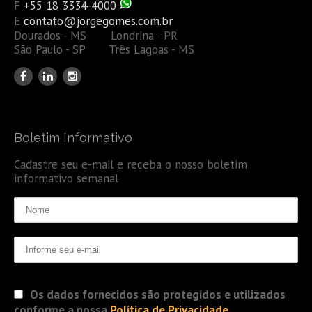
F
+55 18 3334-4000
E
contato@jorgegomes.com.br
Dourados - MS Londrina - PR
São Paulo - SP Três Lagoas - MS
Boletim Informativo
Cadastre seu e-mail e receba o nosso boletim
informativo semanal
Os dados fornecidos são protegidos e utilizados
conforme a nossa
Politica de Privacidade