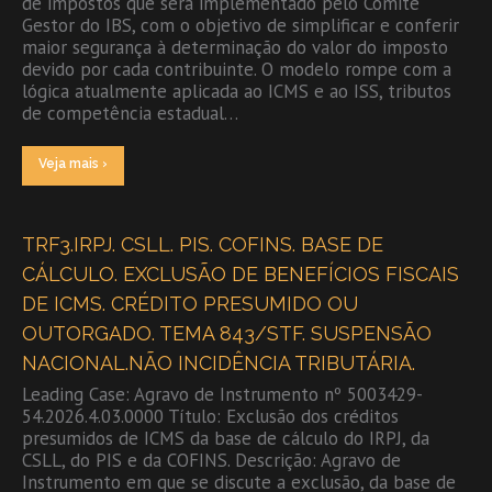
de impostos que será implementado pelo Comitê
Gestor do IBS, com o objetivo de simplificar e conferir
maior segurança à determinação do valor do imposto
devido por cada contribuinte. O modelo rompe com a
lógica atualmente aplicada ao ICMS e ao ISS, tributos
de competência estadual…
Veja mais ›
TRF3.IRPJ. CSLL. PIS. COFINS. BASE DE
CÁLCULO. EXCLUSÃO DE BENEFÍCIOS FISCAIS
DE ICMS. CRÉDITO PRESUMIDO OU
OUTORGADO. TEMA 843/STF. SUSPENSÃO
NACIONAL.NÃO INCIDÊNCIA TRIBUTÁRIA.
Leading Case: Agravo de Instrumento nº 5003429-
54.2026.4.03.0000 Título: Exclusão dos créditos
presumidos de ICMS da base de cálculo do IRPJ, da
CSLL, do PIS e da COFINS. Descrição: Agravo de
Instrumento em que se discute a exclusão, da base de