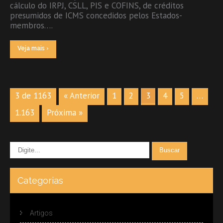
cálculo do IRPJ, CSLL, PIS e COFINS, de créditos
presumidos de ICMS concedidos pelos Estados-
membros….
Veja mais ›
3 de 1163
« Anterior
1
2
3
4
5
…
1.163
Próxima »
Categorias
Artigos