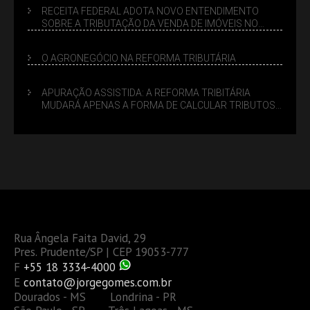
RECEITA FEDERAL ADOTA NOVO ENTENDIMENTO
SOBRE A TRIBUTAÇÃO DA VENDA DE IMÓVEIS NO
LUCRO PRESUMIDO
O AGRONEGÓCIO NA REFORMA TRIBUTÁRIA
APURAÇÃO ASSISTIDA: A REFORMA TRIBITÁRIA
MUDARÁ APENAS A FORMA DE CALCULAR TRIBUTOS
OU TAMBÉM A GESTÃO DE RISCOS DAS EMPRESAS?
Rua Ângela Faita David, 29
Pres. Prudente/SP | CEP 19053-777
F
+55 18 3334-4000
E
contato@jorgegomes.com.br
Dourados - MS Londrina - PR